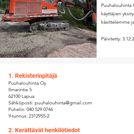
Puuhalouhinta 
käyttäjien yksi
käsittelemme j
Päivitetty: 3.12.
1. Rekisterinpitäjä
Puuhalouhinta Oy
Ilmarintie 5
62100 Lapua
Sähköposti: puuhalouhinta@gmail.com
Puhelin: 040 529 0746
Y-tunnus: 2312955-2
2. Kerättävät henkilötiedot