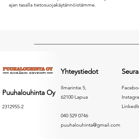
ajan tasalla tietosuojakäytännöistämme.
Yhteystiedot
Seura
Ilmarintie 5,
Facebo
Puuhalouhinta Oy
62100 Lapua
Instagr
LinkedI
2312955-2
040 529 0746
puuhalouhinta@gmail.com