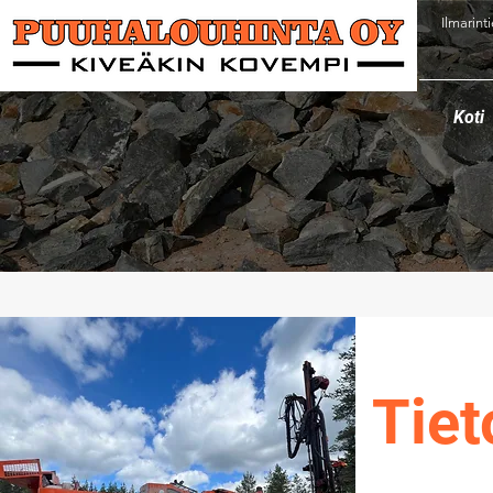
Ilmarint
Koti
Tiet