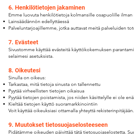
6. Henkilötietojen jakaminen
Emme luovuta henkilötietoja kolmansille osapuolille ilman s
Lainsäädännön edellyttäessä
Palveluntarjoajillemme, jotka auttavat meitä palveluiden tot
7. Evästeet
Sivustomme käyttää evästeitä käyttökokemuksen parantamisek
selaimesi asetuksista.
8. Oikeutesi
Sinulla on oikeus:
Tarkastaa, mitä tietoja sinusta on tallennettu
Pyytää virheellisten tietojen oikaisua
Pyytää tietojen poistamista, jos niiden käsittelylle ei ole en
Kieltää tietojen käyttö suoramarkkinointiin
Voit käyttää oikeuksiasi ottamalla yhteyttä rekisterinpitäjään.
9. Muutokset tietosuojaselosteeseen
Pidätämme oikeuden päivittää tätä tietosuojaselostetta. Su